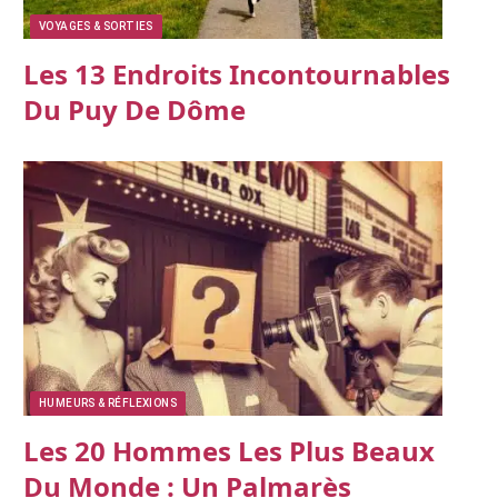
VOYAGES & SORTIES
Les 13 Endroits Incontournables
Du Puy De Dôme
HUMEURS & RÉFLEXIONS
Les 20 Hommes Les Plus Beaux
Du Monde : Un Palmarès