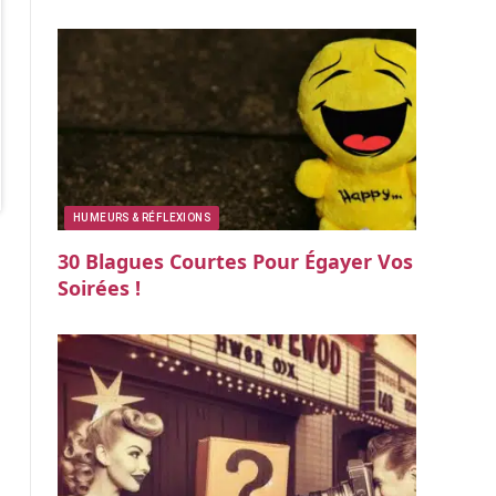
HUMEURS & RÉFLEXIONS
30 Blagues Courtes Pour Égayer Vos
Soirées !