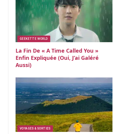
GEEKETTE WORLD
La Fin De « A Time Called You »
Enfin Expliquée (oui, J’ai Galéré
Aussi)
VOYAGES & SORTIES