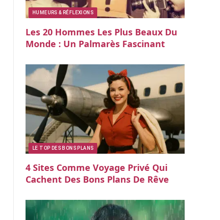
HUMEURS & RÉFLEXIONS
Les 20 Hommes Les Plus Beaux Du
Monde : Un Palmarès Fascinant
LE TOP DES BONS PLANS
4 Sites Comme Voyage Privé Qui
Cachent Des Bons Plans De Rêve