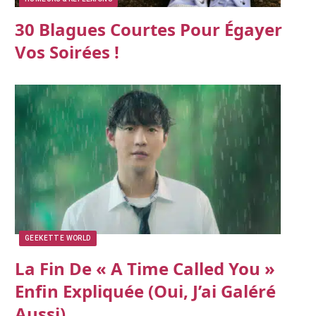
30 Blagues Courtes Pour Égayer
Vos Soirées !
GEEKETTE WORLD
La Fin De « A Time Called You »
Enfin Expliquée (oui, J’ai Galéré
Aussi)