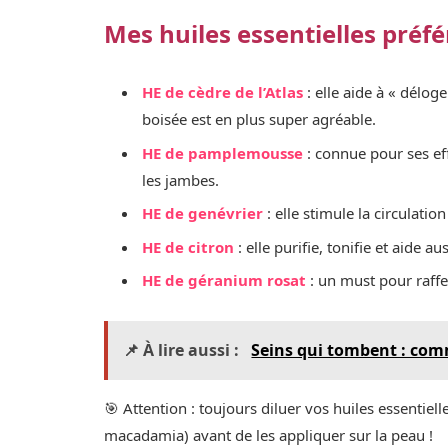
Mes huiles essentielles préf
HE de cèdre de l’Atlas
: elle aide à « délog
boisée est en plus super agréable.
HE de pamplemousse
: connue pour ses eff
les jambes.
HE de genévrier
: elle stimule la circulation
HE de citron
: elle purifie, tonifie et aide au
HE de géranium rosat
: un must pour raffer
📌 À lire aussi :
Seins qui tombent : com
🎯 Attention : toujours diluer vos huiles essentie
macadamia) avant de les appliquer sur la peau !