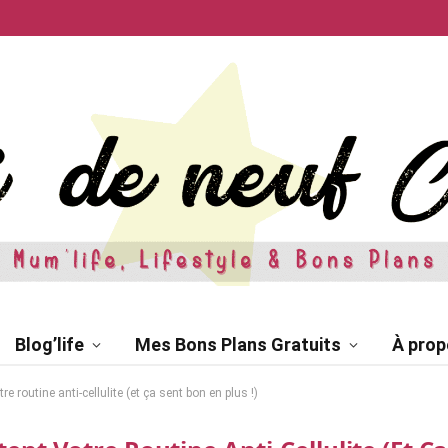
Blog’life
Mes Bons Plans Gratuits
À prop
e routine anti-cellulite (et ça sent bon en plus !)