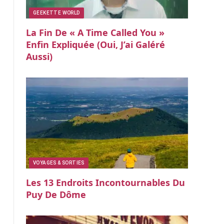
GEEKETTE WORLD
La Fin De « A Time Called You »
Enfin Expliquée (oui, J’ai Galéré
Aussi)
VOYAGES & SORTIES
Les 13 Endroits Incontournables Du
Puy De Dôme