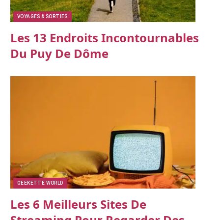
VOYAGES & SORTIES
Les 13 Endroits Incontournables
Du Puy De Dôme
GEEKETTE WORLD
Les 6 Meilleurs Sites De
Streaming Pour Regarder Des