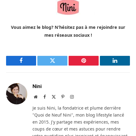
Vous aimez le blog? N’hésitez pas à me rejoindre sur
mes réseaux sociaux !
Facebook
Twitter
Pinterest
LinkedIn
Nini
Site
Facebook
X
Pinterest
Instagram
web
(Twitter)
Je suis Nini, la fondatrice et plume derrière
"Quoi de Neuf Nini", mon blog lifestyle lancé
en 2015. J'y partage mes expériences, mes
coups de cœur et mes astuces pour rendre
votre quotidien plus inspirant et épanouissant.