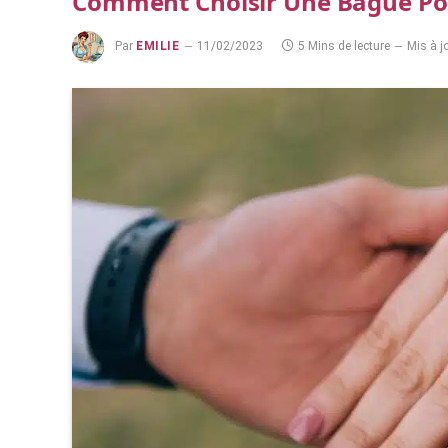
Comment Choisir Une Bague P
Par
EMILIE
11/02/2023
5 Mins de lecture
Mis à jo