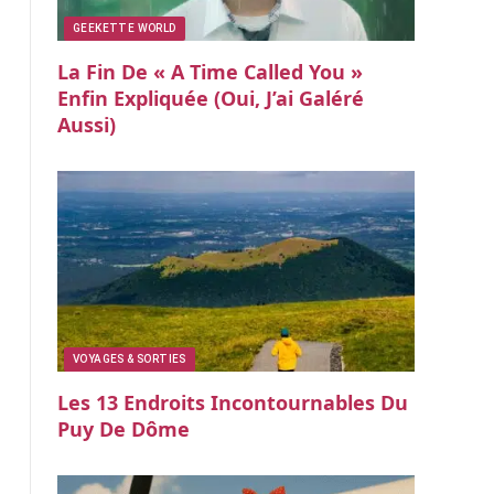
GEEKETTE WORLD
La Fin De « A Time Called You »
Enfin Expliquée (oui, J’ai Galéré
Aussi)
VOYAGES & SORTIES
Les 13 Endroits Incontournables Du
Puy De Dôme