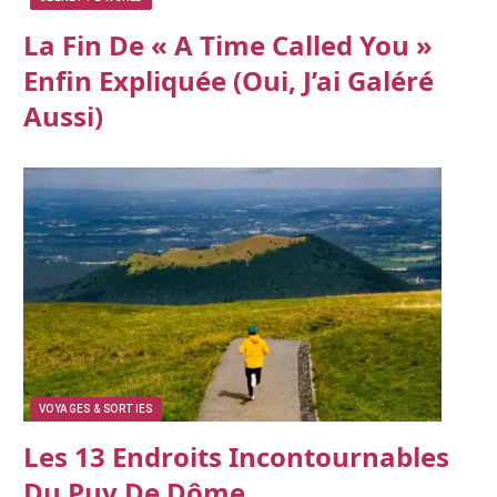
La Fin De « A Time Called You »
Enfin Expliquée (oui, J’ai Galéré
Aussi)
VOYAGES & SORTIES
Les 13 Endroits Incontournables
Du Puy De Dôme