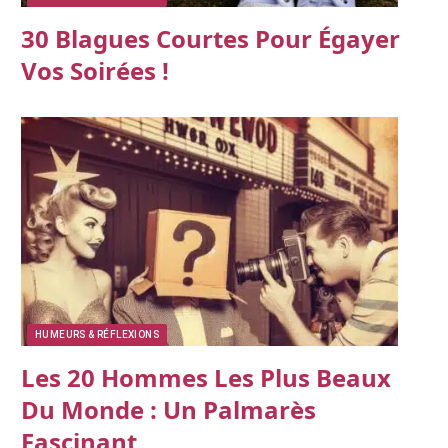
30 Blagues Courtes Pour Égayer
Vos Soirées !
HUMEURS & RÉFLEXIONS
Les 20 Hommes Les Plus Beaux
Du Monde : Un Palmarès
Fascinant