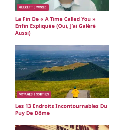
GEEKETTE WORLD
La Fin De « A Time Called You »
Enfin Expliquée (oui, J’ai Galéré
Aussi)
VOYAGES & SORTIES
Les 13 Endroits Incontournables Du
Puy De Dôme