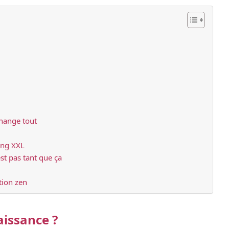
change tout
ing XXL
st pas tant que ça
ation zen
aissance ?