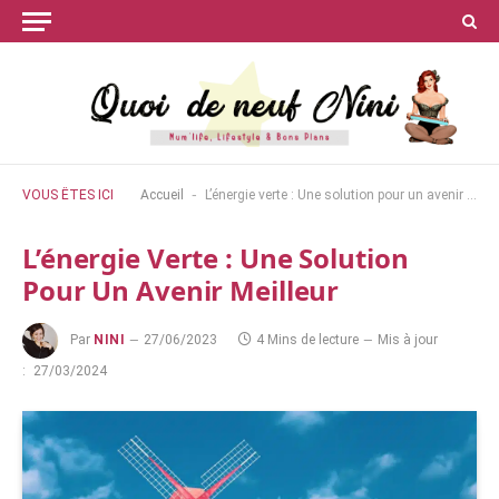
-
VOUS ÊTES ICI
Accueil
L’énergie verte : Une solution pour un avenir meilleur
L’énergie Verte : Une Solution
Pour Un Avenir Meilleur
Par
NINI
27/06/2023
4 Mins de lecture
Mis à jour
:
27/03/2024