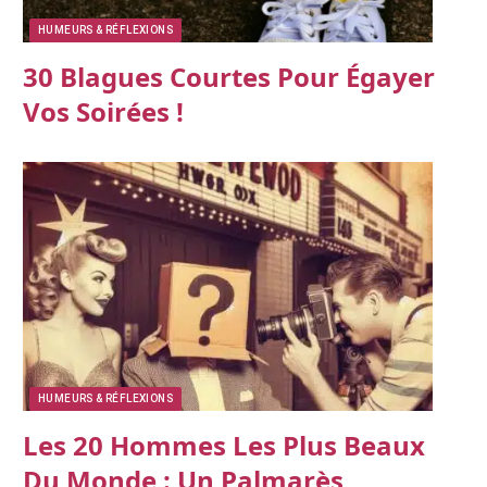
HUMEURS & RÉFLEXIONS
30 Blagues Courtes Pour Égayer
Vos Soirées !
HUMEURS & RÉFLEXIONS
Les 20 Hommes Les Plus Beaux
Du Monde : Un Palmarès