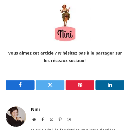
Vous aimez cet article ? N’hésitez pas à le partager sur
les réseaux sociaux
!
Facebook
Twitter
Pinterest
LinkedIn
Nini
Site
Facebook
X
Pinterest
Instagram
web
(Twitter)