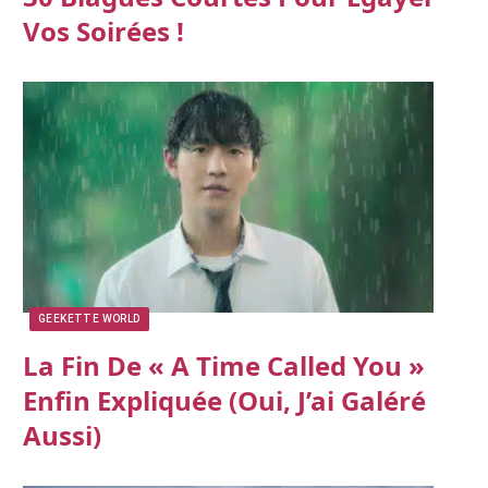
Vos Soirées !
GEEKETTE WORLD
La Fin De « A Time Called You »
Enfin Expliquée (oui, J’ai Galéré
Aussi)