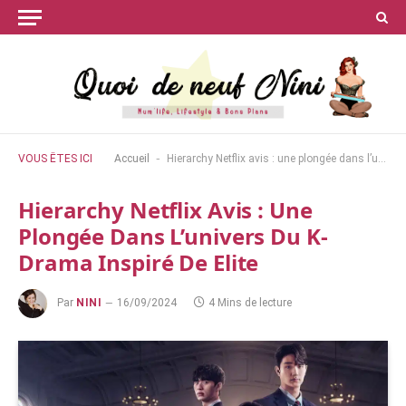
-
VOUS ÊTES ICI
Accueil
Hierarchy Netflix avis : une plongée dans l’univers du k-drama inspiré de Elite
Hierarchy Netflix Avis : Une
Plongée Dans L’univers Du K-
Drama Inspiré De Elite
Par
NINI
16/09/2024
4 Mins de lecture