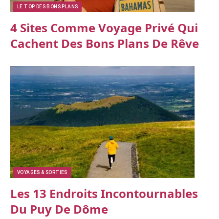
LE TOP DES BONS PLANS
4 Sites Comme Voyage Privé Qui
Cachent Des Bons Plans De Rêve
VOYAGES & SORTIES
Les 13 Endroits Incontournables
Du Puy De Dôme