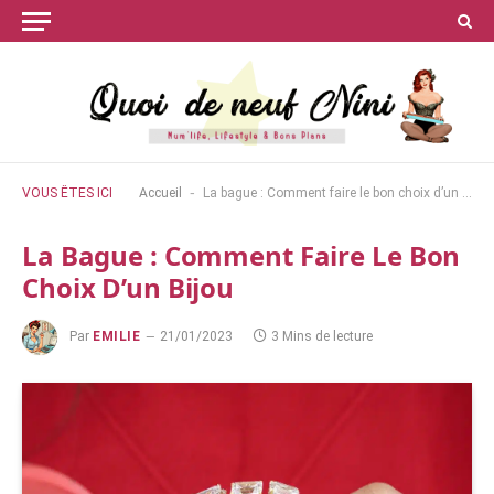
-
VOUS ÊTES ICI
Accueil
La bague : Comment faire le bon choix d’un bijou
La Bague : Comment Faire Le Bon
Choix D’un Bijou
Par
EMILIE
21/01/2023
3 Mins de lecture