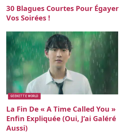
30 Blagues Courtes Pour Égayer
Vos Soirées !
GEEKETTE WORLD
La Fin De « A Time Called You »
Enfin Expliquée (oui, J’ai Galéré
Aussi)