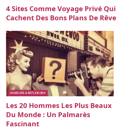
4 Sites Comme Voyage Privé Qui
Cachent Des Bons Plans De Rêve
HUMEURS & RÉFLEXIONS
Les 20 Hommes Les Plus Beaux
Du Monde : Un Palmarès
Fascinant