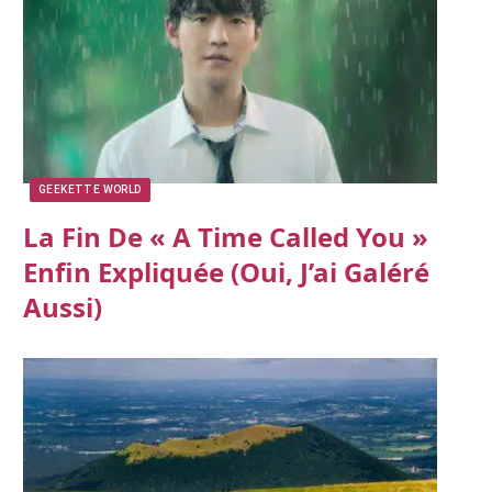
GEEKETTE WORLD
La Fin De « A Time Called You »
Enfin Expliquée (oui, J’ai Galéré
Aussi)