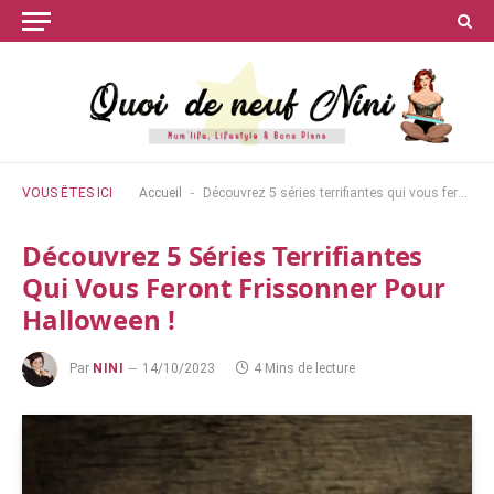
-
VOUS ÊTES ICI
Accueil
Découvrez 5 séries terrifiantes qui vous feront frissonner pour Halloween !
Découvrez 5 Séries Terrifiantes
Qui Vous Feront Frissonner Pour
Halloween !
Par
NINI
14/10/2023
4 Mins de lecture