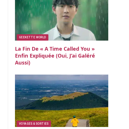
GEEKETTE WORLD
La Fin De « A Time Called You »
Enfin Expliquée (oui, J’ai Galéré
Aussi)
VOYAGES & SORTIES