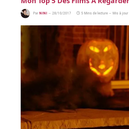
Mon Top 5 Des Films À Regarder
Par
NINI
28/10/2017
5 Mins de lecture
Mis à jour 