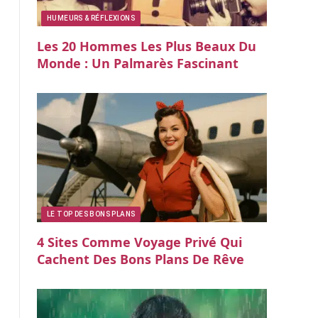
HUMEURS & RÉFLEXIONS
Les 20 Hommes Les Plus Beaux Du
Monde : Un Palmarès Fascinant
LE TOP DES BONS PLANS
4 Sites Comme Voyage Privé Qui
Cachent Des Bons Plans De Rêve