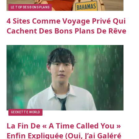
LE TOP DES BONS PLANS
4 Sites Comme Voyage Privé Qui
Cachent Des Bons Plans De Rêve
GEEKETTE WORLD
La Fin De « A Time Called You »
Enfin Expliquée (oui, J’ai Galéré