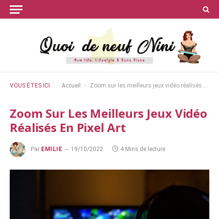
-
VOUS ÊTES ICI
Accueil
Zoom sur les meilleurs jeux vidéo réalisés en pixel art
Zoom Sur Les Meilleurs Jeux Vidéo
Réalisés En Pixel Art
Par
EMILIE
19/10/2022
4 Mins de lecture