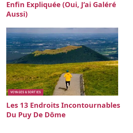
Enfin Expliquée (oui, J’ai Galéré
Aussi)
VOYAGES & SORTIES
Les 13 Endroits Incontournables
Du Puy De Dôme