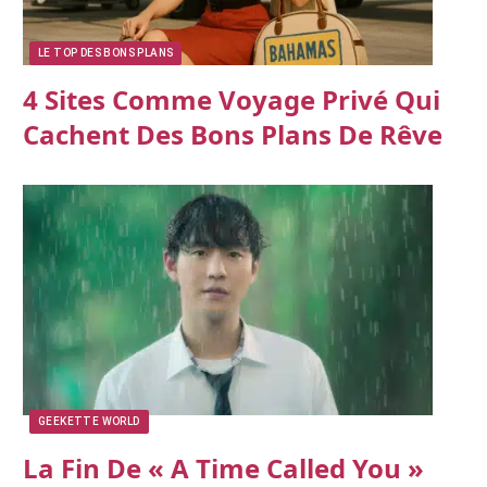
LE TOP DES BONS PLANS
4 Sites Comme Voyage Privé Qui
Cachent Des Bons Plans De Rêve
GEEKETTE WORLD
La Fin De « A Time Called You »