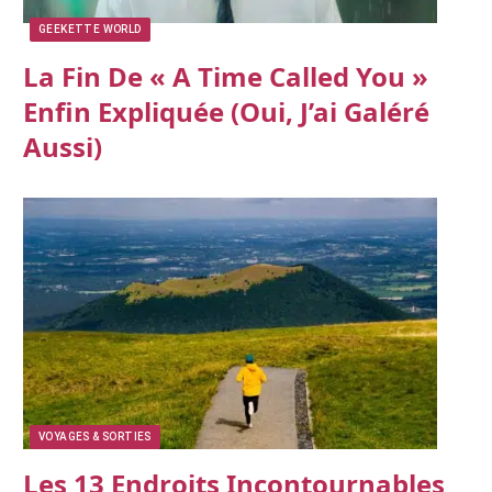
GEEKETTE WORLD
La Fin De « A Time Called You »
Enfin Expliquée (oui, J’ai Galéré
Aussi)
VOYAGES & SORTIES
Les 13 Endroits Incontournables