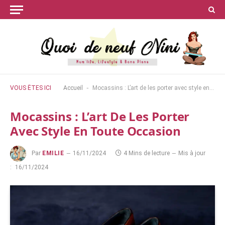
-
VOUS ÊTES ICI
Accueil
Mocassins : L’art de les porter avec style en toute occasion
Mocassins : L’art De Les Porter
Avec Style En Toute Occasion
Par
EMILIE
16/11/2024
4 Mins de lecture
Mis à jour
:
16/11/2024