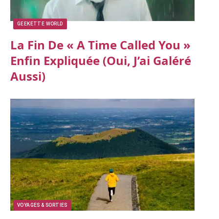
GEEKETTE WORLD
La Fin De « A Time Called You »
Enfin Expliquée (oui, J’ai Galéré
Aussi)
VOYAGES & SORTIES