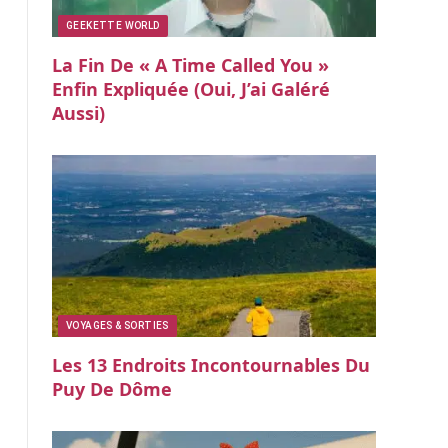
GEEKETTE WORLD
La Fin De « A Time Called You »
Enfin Expliquée (oui, J’ai Galéré
Aussi)
VOYAGES & SORTIES
Les 13 Endroits Incontournables Du
Puy De Dôme