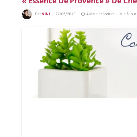
« Essence De Provence » De Ch
Par
NINI
22/05/2018
4 Mins de lecture
Mis à jour 