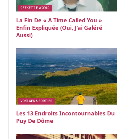
GEEKETTE WORLD
La Fin De « A Time Called You »
Enfin Expliquée (oui, J’ai Galéré
Aussi)
VOYAGES & SORTIES
Les 13 Endroits Incontournables Du
Puy De Dôme