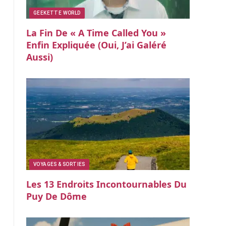
GEEKETTE WORLD
La Fin De « A Time Called You »
Enfin Expliquée (oui, J’ai Galéré
Aussi)
VOYAGES & SORTIES
Les 13 Endroits Incontournables Du
Puy De Dôme