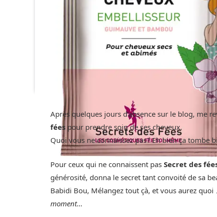
Après quelques jours d’absence sur le blog, me r
fées
pour prendre soin de ses cheveux.
Quoi vous ne connaissez pas? Eh bien ça tombe bie
Pour ceux qui ne connaissent pas
Secret des fée
générosité, donna le secret tant convoité de sa b
Babidi Bou, Mélangez tout çà, et vous aurez quoi
moment…