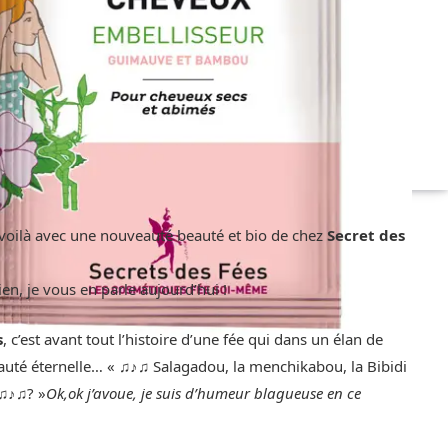
evoilà avec une nouveauté beauté et bio de chez
Secret des
n, je vous en parle aujourd’hui !
s
, c’est avant tout l’histoire d’une fée qui dans un élan de
eauté éternelle… « ♫♪♫ Salagadou, la menchikabou, la Bibidi
 ♫♪♫? »
Ok,ok j’avoue, je suis d’humeur blagueuse en ce