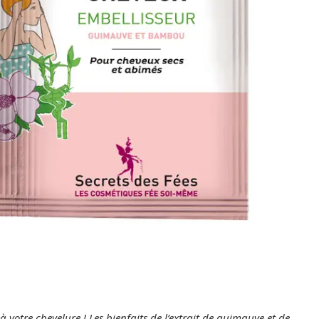
à votre chevelure ! Les bienfaits de l’extrait de guimauve et de