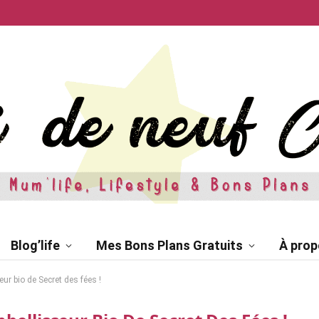
Blog’life
Mes Bons Plans Gratuits
À prop
ur bio de Secret des fées !