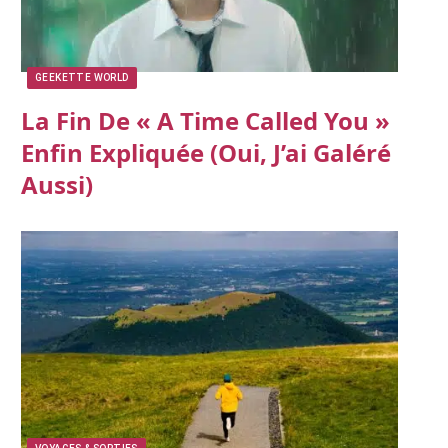
GEEKETTE WORLD
La Fin De « A Time Called You »
Enfin Expliquée (oui, J’ai Galéré
Aussi)