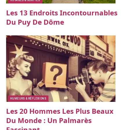
VOYAGES & SORTIES
Les 13 Endroits Incontournables
Du Puy De Dôme
HUMEURS & RÉFLEXIONS
Les 20 Hommes Les Plus Beaux
Du Monde : Un Palmarès
Fascinant