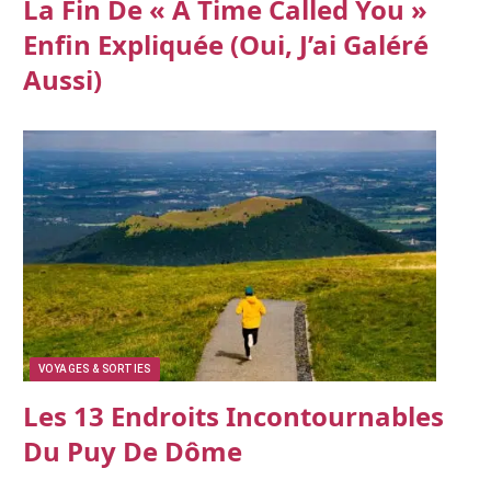
La Fin De « A Time Called You »
Enfin Expliquée (oui, J’ai Galéré
Aussi)
VOYAGES & SORTIES
Les 13 Endroits Incontournables
Du Puy De Dôme