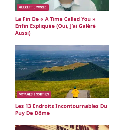
GEEKETTE WORLD
La Fin De « A Time Called You »
Enfin Expliquée (oui, J’ai Galéré
Aussi)
VOYAGES & SORTIES
Les 13 Endroits Incontournables Du
Puy De Dôme