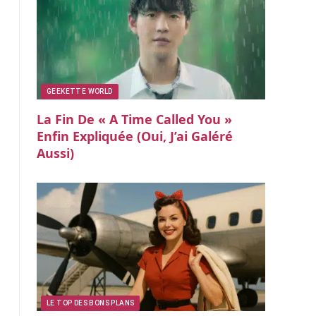
GEEKETTE WORLD
La Fin De « A Time Called You »
Enfin Expliquée (oui, J’ai Galéré
Aussi)
LE TOP DES BONS PLANS