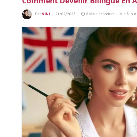
Comment Devenir Bilingue En A
Par
NINI
21/02/2025
6 Mins de lecture
Mis à jour 