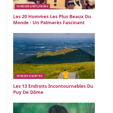
HUMEURS & RÉFLEXIONS
Les 20 Hommes Les Plus Beaux Du
Monde : Un Palmarès Fascinant
VOYAGES & SORTIES
Les 13 Endroits Incontournables Du
Puy De Dôme