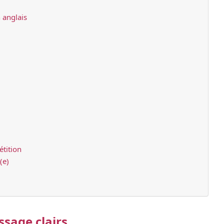
 anglais
étition
(e)
ssage clairs