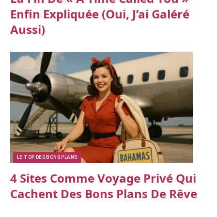
Enfin Expliquée (oui, J’ai Galéré
Aussi)
LE TOP DES BONS PLANS
4 Sites Comme Voyage Privé Qui
Cachent Des Bons Plans De Rêve