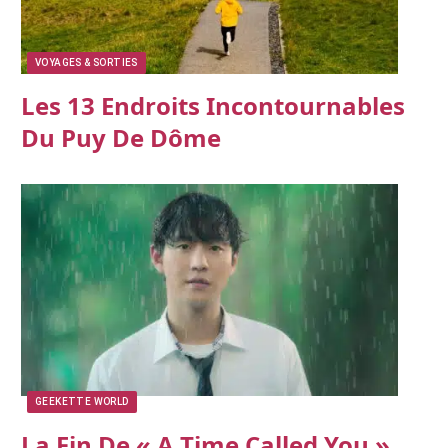
VOYAGES & SORTIES
Les 13 Endroits Incontournables
Du Puy De Dôme
GEEKETTE WORLD
La Fin De « A Time Called You »