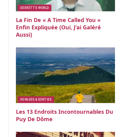
GEEKETTE WORLD
La Fin De « A Time Called You »
Enfin Expliquée (oui, J’ai Galéré
Aussi)
VOYAGES & SORTIES
Les 13 Endroits Incontournables Du
Puy De Dôme