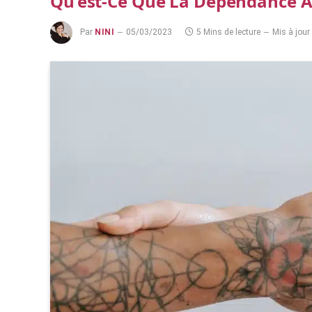
Qu’est-Ce Que La Dépendance Af
Par
NINI
05/03/2023
5 Mins de lecture
Mis à jour 