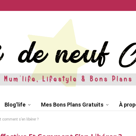
Blog’life
Mes Bons Plans Gratuits
À prop
t comment s’en libérer ?