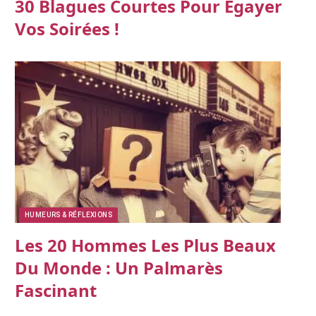
30 Blagues Courtes Pour Égayer
Vos Soirées !
HUMEURS & RÉFLEXIONS
Les 20 Hommes Les Plus Beaux
Du Monde : Un Palmarès
Fascinant