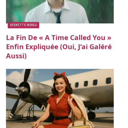
GEEKETTE WORLD
La Fin De « A Time Called You »
Enfin Expliquée (oui, J’ai Galéré
Aussi)