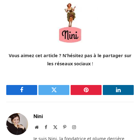
Vous aimez cet article ? N’hésitez pas à le partager sur
les réseaux sociaux
!
Facebook
Twitter
Pinterest
LinkedIn
Nini
Site
Facebook
X
Pinterest
Instagram
web
(Twitter)
Je suis Nini, la fondatrice et plume derrière