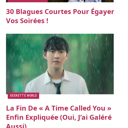
30 Blagues Courtes Pour Égayer
Vos Soirées !
GEEKETTE WORLD
La Fin De « A Time Called You »
Enfin Expliquée (oui, J’ai Galéré
Aussi)