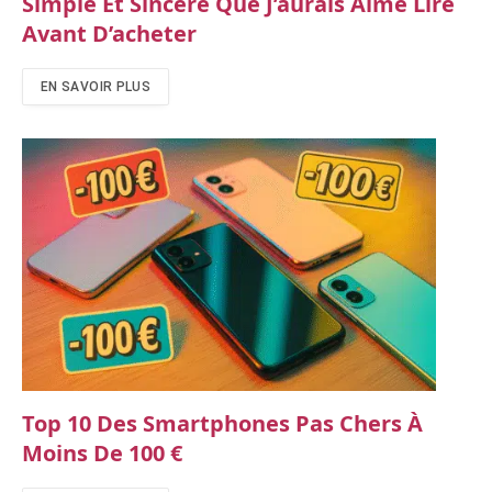
Simple Et Sincère Que J’aurais Aimé Lire
Avant D’acheter
EN SAVOIR PLUS
Top 10 Des Smartphones Pas Chers À
Moins De 100 €