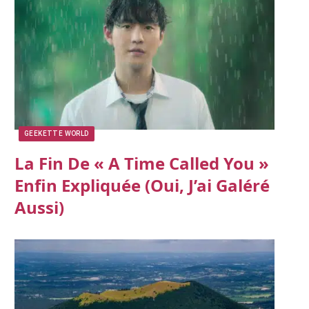
GEEKETTE WORLD
La Fin De « A Time Called You »
Enfin Expliquée (oui, J’ai Galéré
Aussi)