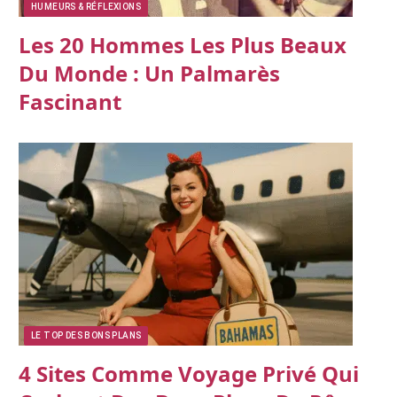
HUMEURS & RÉFLEXIONS
Les 20 Hommes Les Plus Beaux
Du Monde : Un Palmarès
Fascinant
LE TOP DES BONS PLANS
4 Sites Comme Voyage Privé Qui