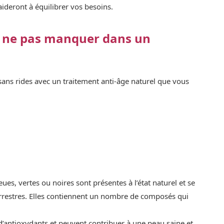
aideront à équilibrer vos besoins.
 à ne pas manquer dans un
sans rides avec un traitement anti-âge naturel que vous
ues, vertes ou noires sont présentes à l’état naturel et se
errestres. Elles contiennent un nombre de composés qui
d’antioxydants et peuvent contribuer à une peau saine et