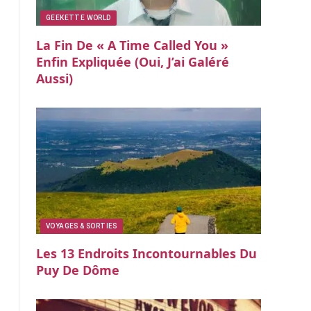
GEEKETTE WORLD
La Fin De « A Time Called You »
Enfin Expliquée (oui, J’ai Galéré
Aussi)
VOYAGES & SORTIES
Les 13 Endroits Incontournables Du
Puy De Dôme