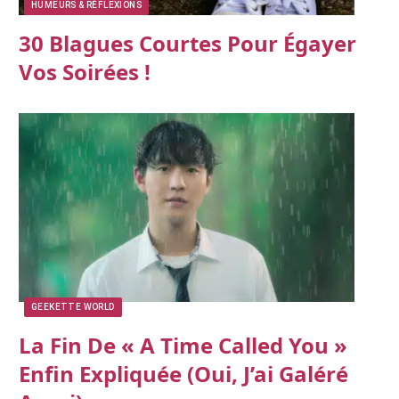
HUMEURS & RÉFLEXIONS
30 Blagues Courtes Pour Égayer
Vos Soirées !
GEEKETTE WORLD
La Fin De « A Time Called You »
Enfin Expliquée (oui, J’ai Galéré