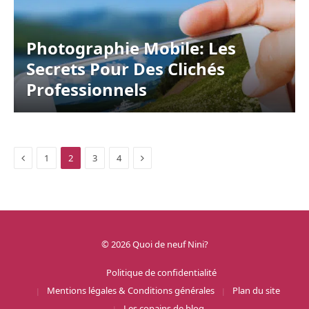
Photographie Mobile: Les
Secrets Pour Des Clichés
Professionnels
Previous
Next
1
2
3
4
© 2026 Quoi de neuf Nini?
Politique de confidentialité
Mentions légales & Conditions générales
Plan du site
Les copains de blog