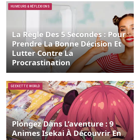
HUMEURS & RÉFLEXIONS
La Règle Des 5 Secondes : Pour
Prendre La Bonne Décision Et
Lutter Contre La
Procrastination
GEEKETTE WORLD
Plongez Dans L’aventure : 9
Animes Isekai À Découvrir En