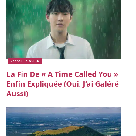
GEEKETTE WORLD
La Fin De « A Time Called You »
Enfin Expliquée (oui, J’ai Galéré
Aussi)