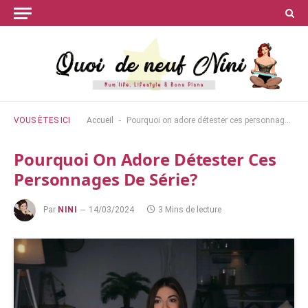
-
VOUS ÊTES ICI
Accueil
Pourquoi on adore détester ces personnages de série?
Pourquoi On Adore Détester Ces
Personnages De Série?
Par
NINI
14/03/2024
3 Mins de lecture