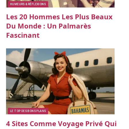
HUMEURS & RÉFLEXIONS
Les 20 Hommes Les Plus Beaux
Du Monde : Un Palmarès
Fascinant
LE TOP DES BONS PLANS
4 Sites Comme Voyage Privé Qui