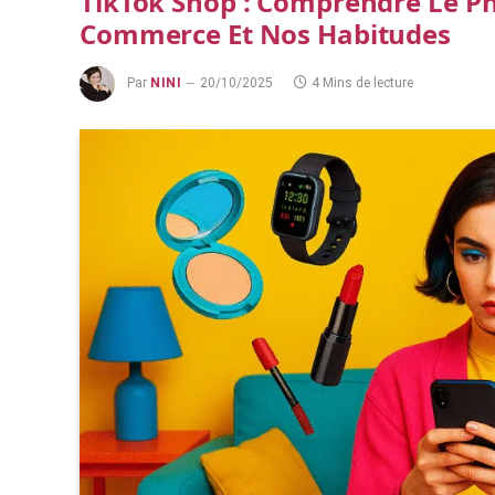
TikTok Shop : Comprendre Le P
Commerce Et Nos Habitudes
Par
NINI
20/10/2025
4 Mins de lecture