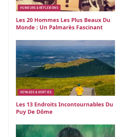
HUMEURS & RÉFLEXIONS
Les 20 Hommes Les Plus Beaux Du
Monde : Un Palmarès Fascinant
VOYAGES & SORTIES
Les 13 Endroits Incontournables Du
Puy De Dôme