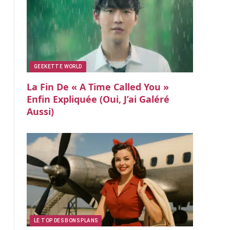
GEEKETTE WORLD
La Fin De « A Time Called You »
Enfin Expliquée (oui, J’ai Galéré
Aussi)
LE TOP DES BONS PLANS