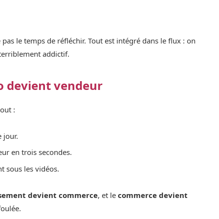
pas le temps de réfléchir. Tout est intégré dans le flux : on
 terriblement addictif.
go devient vendeur
out :
 jour.
ur en trois secondes.
t sous les vidéos.
ssement devient commerce
, et le
commerce devient
foulée.