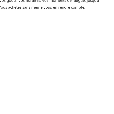
 vos goûts, vos horaires, vos moments de fatigue, jusqu’à
 ? Vous achetez sans même vous en rendre compte.