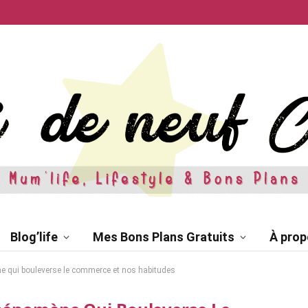
Blog’life
Mes Bons Plans Gratuits
À prop
e qui bouleverse le commerce et nos habitudes