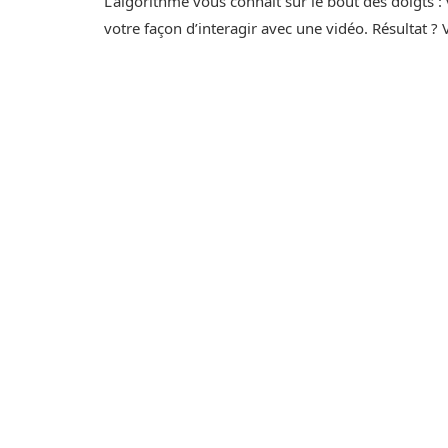
L’algorithme vous connaît sur le bout des doigts :
votre façon d’interagir avec une vidéo. Résultat